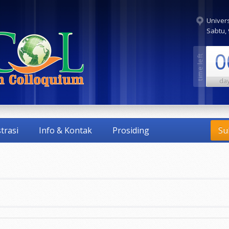
Univer
Sabtu,
0
da
trasi
Info & Kontak
Prosiding
Su