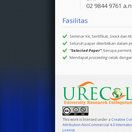
02 9844 9761 a.n
Fasilitas
Seminar Kit, Sertifikat,
Snack
dan M
Seluruh paper diterbitkan dalam p
“Selected Paper”
, berupa permin
Mendapat
proceeding
cetak dengan
This work is licensed under a
Creative C
Attribution-NonCommercial 4.0 Internatio
License
.