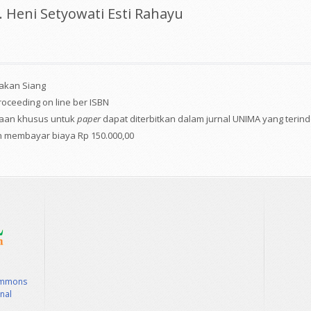
. Heni Setyowati Esti Rahayu
akan Siang
roceeding on line ber ISBN
taan khusus untuk
paper
dapat diterbitkan dalam jurnal UNIMA yang terin
 membayar biaya Rp 150.000,00
ommons
nal