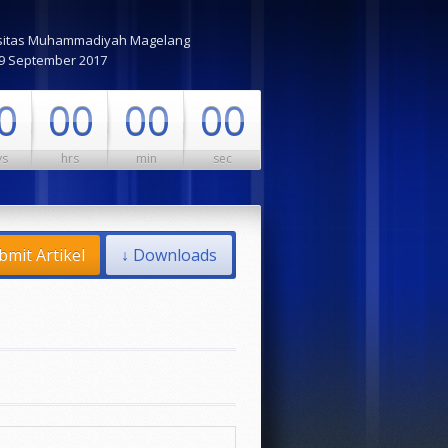
sitas Muhammadiyah Magelang
 9 September 2017
0
00
00
00
ys
hrs
min
sec
bmit Artikel
↓ Downloads